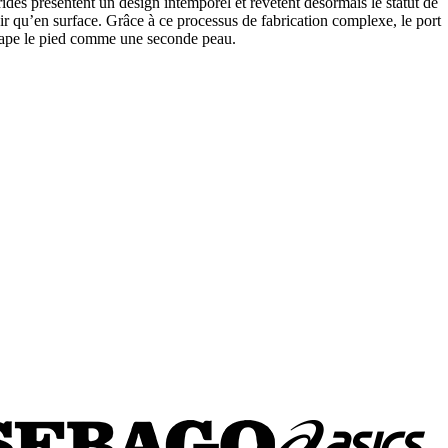
s présentent un design intemporel et revêtent désormais le statut de
uir qu’en surface. Grâce à ce processus de fabrication complexe, le port
 drape le pied comme une seconde peau.