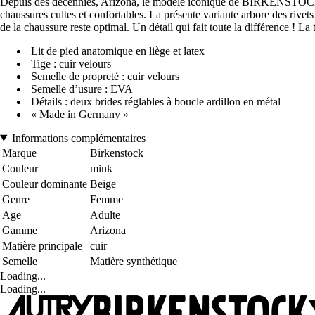
Depuis des décennies, Arizona, le modèle iconique de BIRKENSTOCK, a 
chaussures cultes et confortables. La présente variante arbore des rivet
de la chaussure reste optimal. Un détail qui fait toute la différence ! 
Lit de pied anatomique en liège et latex
Tige : cuir velours
Semelle de propreté : cuir velours
Semelle d’usure : EVA
Détails : deux brides réglables à boucle ardillon en métal
« Made in Germany »
Informations complémentaires
Marque
Birkenstock
Couleur
mink
Couleur dominante
Beige
Genre
Femme
Age
Adulte
Gamme
Arizona
Matière principale
cuir
Semelle
Matière synthétique
Loading...
Loading...