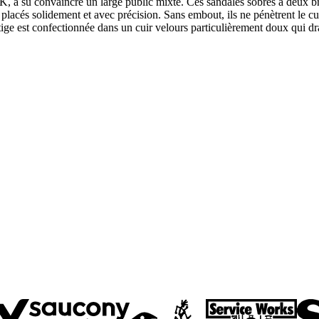
su convaincre un large public mixte. Ces sandales sobres à deux bride
s placés solidement et avec précision. Sans embout, ils ne pénètrent le c
La tige est confectionnée dans un cuir velours particulièrement doux qui