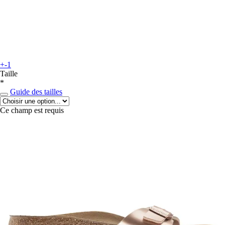
+-1
Taille
*
Guide des tailles
Ce champ est requis