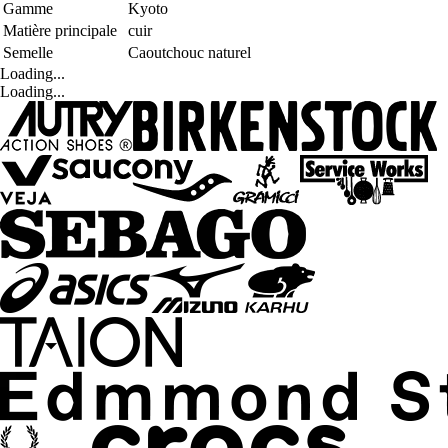
Gamme
Kyoto
Matière principale
cuir
Semelle
Caoutchouc naturel
Loading...
Loading...