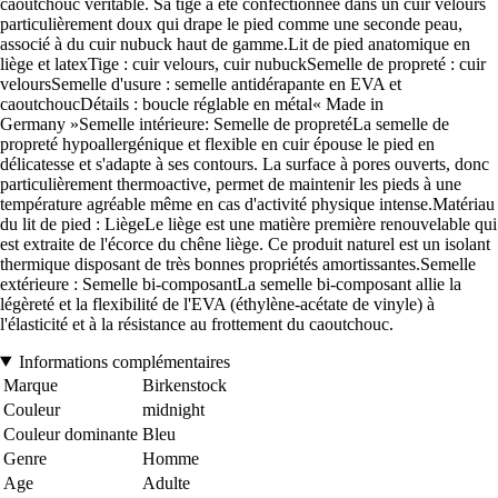
caoutchouc véritable. Sa tige a été confectionnée dans un cuir velours
particulièrement doux qui drape le pied comme une seconde peau,
associé à du cuir nubuck haut de gamme.Lit de pied anatomique en
liège et latexTige : cuir velours, cuir nubuckSemelle de propreté : cuir
veloursSemelle d'usure : semelle antidérapante en EVA et
caoutchoucDétails : boucle réglable en métal« Made in
Germany »Semelle intérieure: Semelle de propretéLa semelle de
propreté hypoallergénique et flexible en cuir épouse le pied en
délicatesse et s'adapte à ses contours. La surface à pores ouverts, donc
particulièrement thermoactive, permet de maintenir les pieds à une
température agréable même en cas d'activité physique intense.Matériau
du lit de pied : LiègeLe liège est une matière première renouvelable qui
est extraite de l'écorce du chêne liège. Ce produit naturel est un isolant
thermique disposant de très bonnes propriétés amortissantes.Semelle
extérieure : Semelle bi-composantLa semelle bi-composant allie la
légèreté et la flexibilité de l'EVA (éthylène-acétate de vinyle) à
l'élasticité et à la résistance au frottement du caoutchouc.
Informations complémentaires
Marque
Birkenstock
Couleur
midnight
Couleur dominante
Bleu
Genre
Homme
Age
Adulte