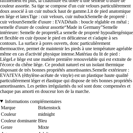
raffinement en plus, la chaussure est dotée d'une semelle d'usure de
couleur assortie. Sa tige se compose d'un cuir velours particulièrement
doux associé à un cuir nubuck haut de gamme.Lit de pied anatomique
en liège et latexTige : cuir velours, cuir nubuckSemelle de propreté :
cuir veloursSemelle d'usure : EVADétails : boucle réglable en métal ;
semelle d'usure de couleur assortie“Made in Germany”Semelle
intérieure: Semelle de propretéLa semelle de propreté hypoallergénique
et flexible en cuir épouse le pied en délicatesse et s'adapte à ses
contours. La surface à pores ouverts, donc particulièrement
thermoactive, permet de maintenir les pieds à une température agréable
même en cas d'activité physique intense.Matériau du lit de pied :
LiègeLe liège est une matière première renouvelable qui est extraite de
l'écorce du chêne liège. Ce produit naturel est un isolant thermique
disposant de très bonnes propriétés amortissantes.Semelle extérieure :
EVAl'EVA (éthylène-acétate de vinyle) est un plastique haute qualité
particulièrement léger et élastique qui dispose de très bonnes propriétés
amortissantes. Les petites irrégularités du sol sont donc compensées et
chaque pas amorti en douceur lors de la marche.
Informations complémentaires
Marque
Birkenstock
Couleur
midnight
Couleur dominante
Bleu
Genre
Mixte