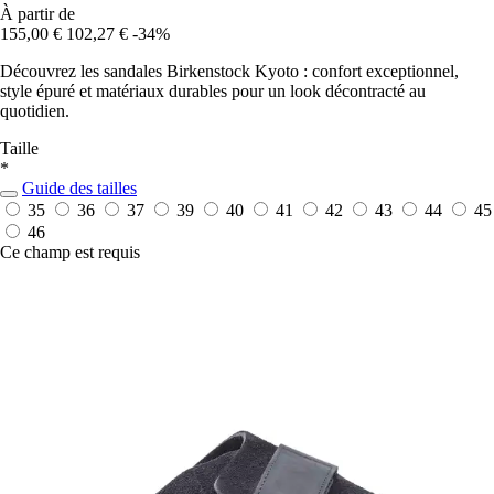
À partir de
155,00 €
102,27 €
-34%
Découvrez les sandales Birkenstock Kyoto : confort exceptionnel,
style épuré et matériaux durables pour un look décontracté au
quotidien.
Taille
*
Guide des tailles
35
36
37
39
40
41
42
43
44
45
46
Ce champ est requis