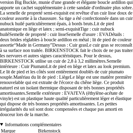
version Big Buckle, munie d'une grande et élégante boucle ardillon qui
apporte un cachet supplémentaire à cette sandale d'ordinaire plus sobre.
La semelle de propreté semi-exquisit est revêtue d'un cuir lisse doux de
couleur assortie à la chaussure. Sa tige a été confectionnée dans un cuir
nubuck huilé particulièrement épais, à bords bruts.Lit de pied
anatomique en liège et latex ; semi-exquisitTige : cuir nubuck
huiléSemelle de propreté : cuir lisseSemelle d'usure : EVADétails :
deux brides réglables à boucle ardillon en métal ; lit de pied de couleur
assortie“Made in Germany”Dessus : Cuir grasLe cuir gras se reconnaît
à sa surface non traitée. BIRKENSTOCK fait le choix de ne pas traiter
les nervures et autres signes caractéristiques. Pour le dessus,
BIRKENSTOCK utilise un cuir de 2,8 à 3,2 millimètres.Semelle
intérieure : Cuir PiumatoLit de pied en liège et latex au look premium.
Le lit de pied et les côtés sont entièrement doublés de cuir piumato
souple.Matériau du lit de pied : LiègeLe liège est une matière première
renouvelable qui est extraite de l'écorce du chêne liège. Ce produit
naturel est un isolant thermique disposant de très bonnes propriétés
amortissantes.Semelle extérieure : EVAl'EVA (éthylène-acétate de
vinyle) est un plastique haute qualité particulièrement léger et élastique
qui dispose de très bonnes propriétés amortissantes. Les petites
irrégularités du sol sont donc compensées et chaque pas amorti en
douceur lors de la marche.
Informations complémentaires
Marque
Birkenstock