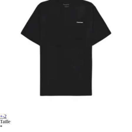
+-2
Taille
*