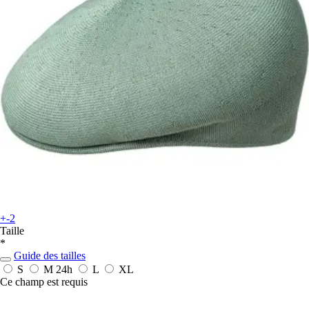
+-2
Taille
*
Guide des tailles
S
M
24h
L
XL
Ce champ est requis