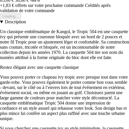
65,00 €
36,60 €
-44%
+1,83 €
offerts sur votre prochaine commande
Crédités après
validation de votre commande
Loading...
Description
Un classique emblématique de Kangol, le Tropic 504 est une casquette
ivy qui présente une couronne bloquée avec un bord de 2 pouces et
notre fil Tropic pour un ajustement léger et confortable. Sa construction
sans couture, tricotée et bloquée, est un incontournable de notre
collection depuis les années 1970. La casquette 504 tire son nom du
numéro attribué à la forme originale du bloc dont elle est faite.
Restez élégant avec une casquette classique
Vous pouvez porter ce chapeau ivy tropic avec presque tout dans votre
garde-robe. Vous pouvez également le porter comme bon vous semble
- devant, sur le côté ou à l’envers lors de tout événement en extérieur,
événement social, ou même en jouant au golf. Choisissez parmi une
large gamme de couleurs pour matcher votre style décontracté. La
casquette emblématique Tropic 504 donne une impression de
confiance et un style assuré qui rehausse votre look. Son design bas et
plus mince lui confère un aspect plus raffiné avec une touche urbaine
unique.
Si vous cherchez une casquette ivy au style minimaliste, la casquette