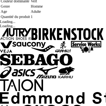
Couleur dominante
Vert
Genre
Homme
Age
Adulte
Quantité du produit
1
Loading...
Loading...