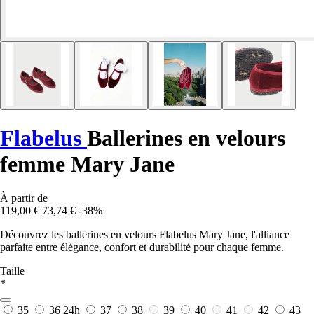
Flabelus
Ballerines en velours
femme Mary Jane
À partir de
119,00 €
73,74 €
-38%
Découvrez les ballerines en velours Flabelus Mary Jane, l'alliance
parfaite entre élégance, confort et durabilité pour chaque femme.
Taille
*
35
36
24h
37
38
39
40
41
42
43