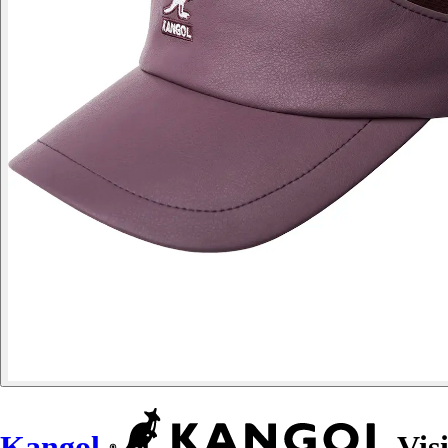
Kangol
Vis