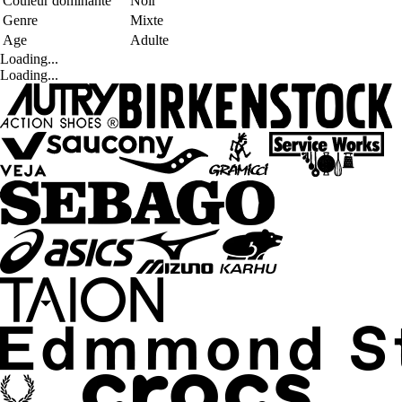
Couleur dominante
Noir
Genre
Mixte
Age
Adulte
Loading...
Loading...