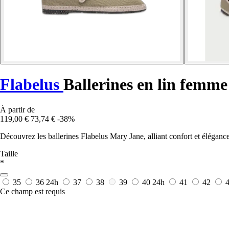
Flabelus
Ballerines en lin femm
À partir de
119,00 €
73,74 €
-38%
Découvrez les ballerines Flabelus Mary Jane, alliant confort et élégance
Taille
*
35
36
24h
37
38
39
40
24h
41
42
Ce champ est requis