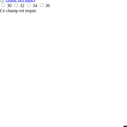
30
32
34
36
Ce champ est requis