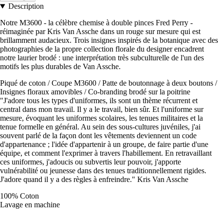
Description
Notre M3600 - la célèbre chemise à double pinces Fred Perry -
réimaginée par Kris Van Assche dans un rouge sur mesure qui est
brillamment audacieux. Trois insignes inspirés de la botanique avec des
photographies de la propre collection florale du designer encadrent
notre laurier brodé : une interprétation très subculturelle de l'un des
motifs les plus durables de Van Assche.
Piqué de coton / Coupe M3600 / Patte de boutonnage à deux boutons /
Insignes floraux amovibles / Co-branding brodé sur la poitrine
"J'adore tous les types d'uniformes, ils sont un thème récurrent et
central dans mon travail. Il y a le travail, bien sûr. Et l'uniforme sur
mesure, évoquant les uniformes scolaires, les tenues militaires et la
tenue formelle en général. Au sein des sous-cultures juvéniles, j'ai
souvent parlé de la façon dont les vêtements deviennent un code
d'appartenance ; l'idée d'appartenir à un groupe, de faire partie d'une
équipe, et comment l'exprimer à travers l'habillement. En retravaillant
ces uniformes, j'adoucis ou subvertis leur pouvoir, j'apporte
vulnérabilité ou jeunesse dans des tenues traditionnellement rigides.
J'adore quand il y a des règles à enfreindre." Kris Van Assche
100% Coton
Lavage en machine