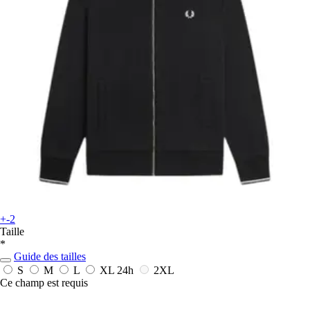
+-2
Taille
*
Guide des tailles
S
M
L
XL
24h
2XL
Ce champ est requis