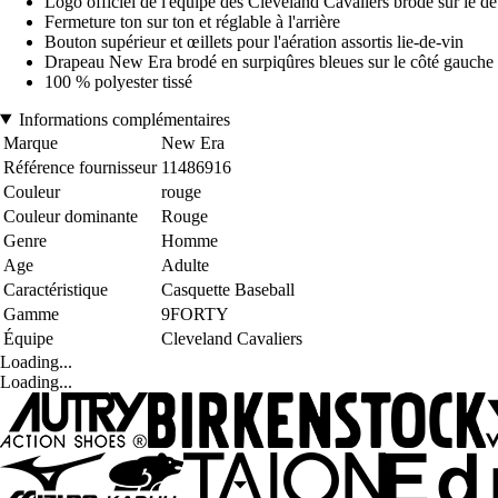
Logo officiel de l'équipe des Cleveland Cavaliers brodé sur le de
Fermeture ton sur ton et réglable à l'arrière
Bouton supérieur et œillets pour l'aération assortis lie-de-vin
Drapeau New Era brodé en surpiqûres bleues sur le côté gauche
100 % polyester tissé
Informations complémentaires
Marque
New Era
Référence fournisseur
11486916
Couleur
rouge
Couleur dominante
Rouge
Genre
Homme
Age
Adulte
Caractéristique
Casquette Baseball
Gamme
9FORTY
Équipe
Cleveland Cavaliers
Loading...
Loading...