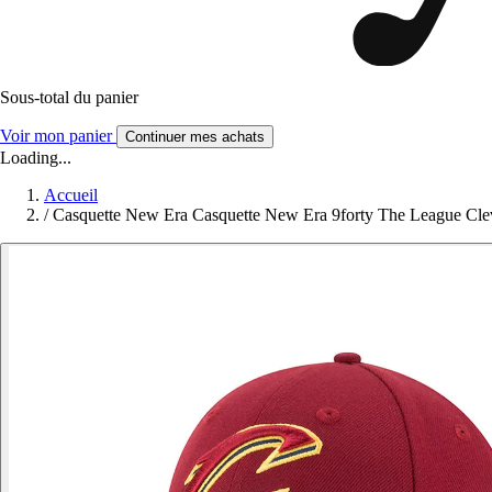
Sous-total du panier
Voir mon panier
Continuer mes achats
Loading...
Accueil
/
Casquette New Era Casquette New Era 9forty The League Clev