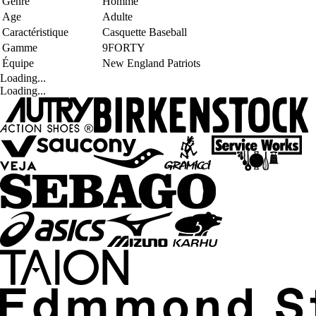
Genre
Homme
Age
Adulte
Caractéristique
Casquette Baseball
Gamme
9FORTY
Équipe
New England Patriots
Loading...
Loading...