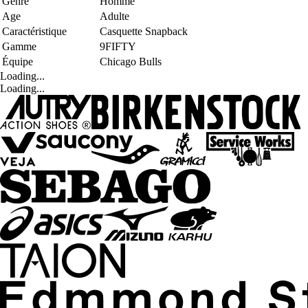
Genre
Homme
Age
Adulte
Caractéristique
Casquette Snapback
Gamme
9FIFTY
Équipe
Chicago Bulls
Loading...
Loading...