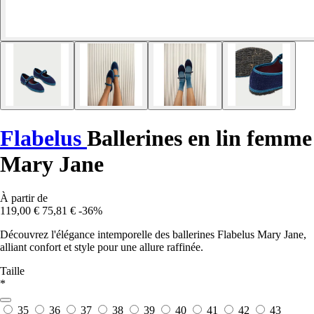
Flabelus
Ballerines en lin femme
Mary Jane
À partir de
119,00 €
75,81 €
-36%
Découvrez l'élégance intemporelle des ballerines Flabelus Mary Jane,
alliant confort et style pour une allure raffinée.
Taille
*
35
36
37
38
39
40
41
42
43