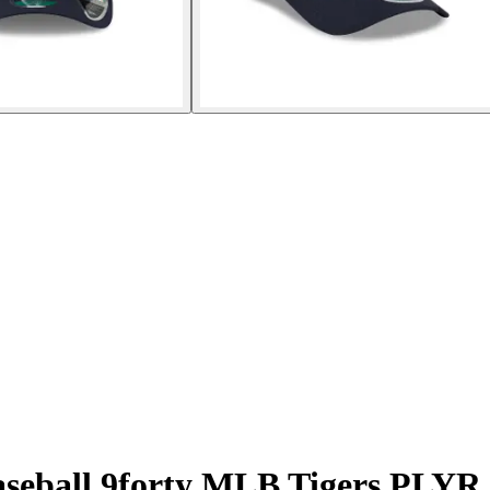
baseball 9forty MLB Tigers PL