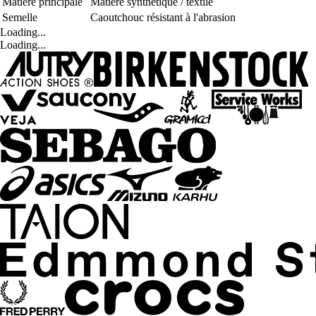
Matière principale
Matière synthétique / textile
Semelle
Caoutchouc résistant à l'abrasion
Loading...
Loading...