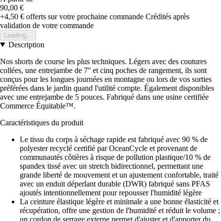
90,00 €
+4,50 €
offerts sur votre prochaine commande
Crédités après
validation de votre commande
Loading...
Description
Nos shorts de course les plus techniques. Légers avec des coutures
collées, une entrejambe de 7'' et cinq poches de rangement, ils sont
conçus pour les longues journées en montagne ou lors de vos sorties
préférées dans le jardin quand l'utilité compte. Également disponibles
avec une entrejambe de 5 pouces. Fabriqué dans une usine certifiée
Commerce Équitable™.
Caractéristiques du produit
Le tissu du corps à séchage rapide est fabriqué avec 90 % de
polyester recyclé certifié par OceanCycle et provenant de
communautés côtières à risque de pollution plastique/10 % de
spandex tissé avec un stretch bidirectionnel, permettant une
grande liberté de mouvement et un ajustement confortable, traité
avec un enduit déperlant durable (DWR) fabriqué sans PFAS
ajoutés intentionnellement pour repousser l'humidité légère
La ceinture élastique légère et minimale a une bonne élasticité et
récupération, offre une gestion de l'humidité et réduit le volume ;
un cordon de serrage externe permet d'ajuster et d'apporter du