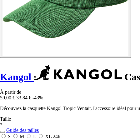
Kangol
Cas
À partir de
59,00 €
33,84 €
-43%
Découvrez la casquette Kangol Tropic Ventair, l'accessoire idéal pour un
Taille
*
Guide des tailles
S
M
L
XL
24h