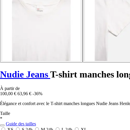
Nudie Jeans
T-shirt manches lo
À partir de
100,00 €
63,96 €
-36%
Élégance et confort avec le T-shirt manches longues Nudie Jeans Henl
Taille
*
Guide des tailles
XS
S
24h
M
24h
L
24h
XL