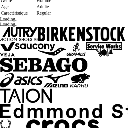
Genre
Homme
Age
Adulte
Caractéristique
Regular
Loading...
Loading...