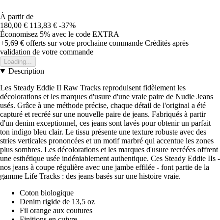
À partir de
180,00 €
113,83 €
-37%
Économisez 5%
avec le code
EXTRA
+5,69 €
offerts sur votre prochaine commande
Crédités après
validation de votre commande
Loading...
Description
Les Steady Eddie II Raw Tracks reproduisent fidèlement les
décolorations et les marques d'usure d'une vraie paire de Nudie Jeans
usés. Grâce à une méthode précise, chaque détail de l'original a été
capturé et recréé sur une nouvelle paire de jeans. Fabriqués à partir
d'un denim exceptionnel, ces jeans sont lavés pour obtenir un parfait
ton indigo bleu clair. Le tissu présente une texture robuste avec des
stries verticales prononcées et un motif marbré qui accentue les zones
plus sombres. Les décolorations et les marques d'usure recréées offrent
une esthétique usée indéniablement authentique. Ces Steady Eddie IIs -
nos jeans à coupe régulière avec une jambe effilée - font partie de la
gamme Life Tracks : des jeans basés sur une histoire vraie.
Coton biologique
Denim rigide de 13,5 oz
Fil orange aux coutures
Finitions en cuivre