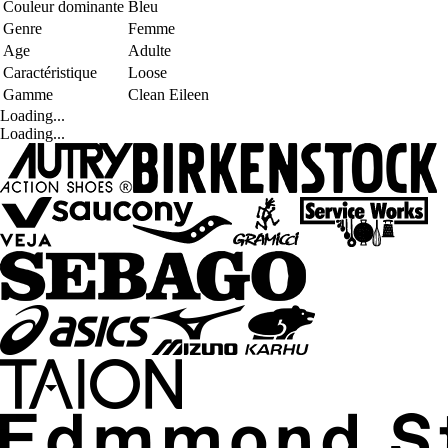
Couleur dominante
Bleu
Genre
Femme
Age
Adulte
Caractéristique
Loose
Gamme
Clean Eileen
Loading...
Loading...