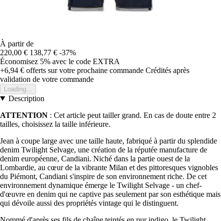
À partir de
220,00 €
138,77 €
-37%
Économisez 5%
avec le code
EXTRA
+6,94 €
offerts sur votre prochaine commande
Crédités après
validation de votre commande
Loading...
Description
ATTENTION
: Cet article peut tailler grand. En cas de doute entre 2
tailles, choisissez la taille inférieure.
Jean à coupe large avec une taille haute, fabriqué à partir du splendide
denim Twilight Selvage, une création de la réputée manufacture de
denim européenne, Candiani. Niché dans la partie ouest de la
Lombardie, au cœur de la vibrante Milan et des pittoresques vignobles
du Piémont, Candiani s'inspire de son environnement riche. De cet
environnement dynamique émerge le Twilight Selvage - un chef-
d'œuvre en denim qui ne captive pas seulement par son esthétique mais
qui dévoile aussi des propriétés vintage qui le distinguent.
Nommé d'après ses fils de chaîne teintés en pur indigo, le Twilight