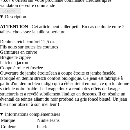
+5,07 €
offerts sur votre prochaine commande
Crédités après
validation de votre commande
Loading...
Description
ATTENTION
: Cet article peut tailler petit. En cas de doute entre 2
tailles, choisissez la taille supérieure.
Denim stretch confort 12,5 oz.
Fils noirs sur toutes les coutures
Garnitures en cuivre
Braguette zippée
Patch en jacron
Coupe étroite et fuselée
Ouverture de jambe étroiteJean à coupe étroite et jambe fuselée,
fabriqué en denim stretch confort biologique. Ce jean est fabriqué à
partir d'un denim bleu indigo qui a été surteint en noir, ce qui lui donne
sa teinte noire froide. Le lavage doux a rendu des effets de lavage
structurels et a révélé subtilement l'indigo en dessous. Il en résulte un
éventail de teintes allant du noir profond au gris foncé bleuté. Un jean
bleu-noir obscur à son meilleur !
Informations complémentaires
Marque
Nudie Jeans
Couleur
black