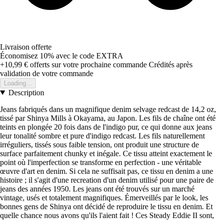
Livraison offerte
Économisez 10%
avec le code
EXTRA
+10,99 €
offerts sur votre prochaine commande
Crédités après
validation de votre commande
Loading...
Description
Jeans fabriqués dans un magnifique denim selvage redcast de 14,2 oz,
tissé par Shinya Mills à Okayama, au Japon. Les fils de chaîne ont été
teints en plongée 20 fois dans de l'indigo pur, ce qui donne aux jeans
leur tonalité sombre et pure d'indigo redcast. Les fils naturellement
irréguliers, tissés sous faible tension, ont produit une structure de
surface parfaitement chunky et inégale. Ce tissu atteint exactement le
point où l'imperfection se transforme en perfection - une véritable
œuvre d'art en denim. Si cela ne suffisait pas, ce tissu en denim a une
histoire ; il s'agit d'une recreation d'un denim utilisé pour une paire de
jeans des années 1950. Les jeans ont été trouvés sur un marché
vintage, usés et totalement magnifiques. Émerveillés par le look, les
bonnes gens de Shinya ont décidé de reproduire le tissu en denim. Et
quelle chance nous avons qu'ils l'aient fait ! Ces Steady Eddie II sont,