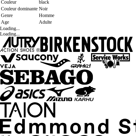
Couleur
black
Couleur dominante
Noir
Genre
Homme
Age
Adulte
Loading...
Loading...