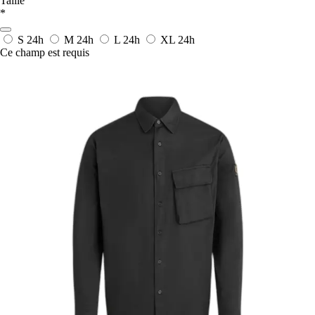
Taille
*
S
24h
M
24h
L
24h
XL
24h
Ce champ est requis