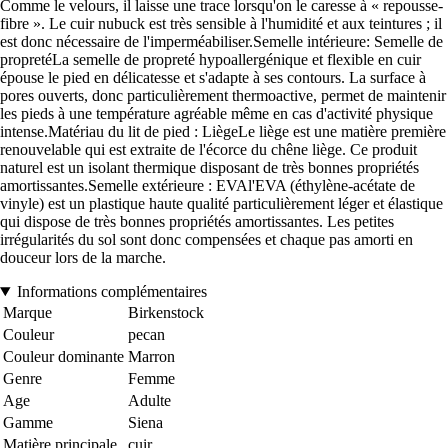
Comme le velours, il laisse une trace lorsqu'on le caresse à « repousse-
fibre ». Le cuir nubuck est très sensible à l'humidité et aux teintures ; il
est donc nécessaire de l'imperméabiliser.Semelle intérieure: Semelle de
propretéLa semelle de propreté hypoallergénique et flexible en cuir
épouse le pied en délicatesse et s'adapte à ses contours. La surface à
pores ouverts, donc particulièrement thermoactive, permet de maintenir
les pieds à une température agréable même en cas d'activité physique
intense.Matériau du lit de pied : LiègeLe liège est une matière première
renouvelable qui est extraite de l'écorce du chêne liège. Ce produit
naturel est un isolant thermique disposant de très bonnes propriétés
amortissantes.Semelle extérieure : EVAl'EVA (éthylène-acétate de
vinyle) est un plastique haute qualité particulièrement léger et élastique
qui dispose de très bonnes propriétés amortissantes. Les petites
irrégularités du sol sont donc compensées et chaque pas amorti en
douceur lors de la marche.
Informations complémentaires
Marque
Birkenstock
Couleur
pecan
Couleur dominante
Marron
Genre
Femme
Age
Adulte
Gamme
Siena
Matière principale
cuir