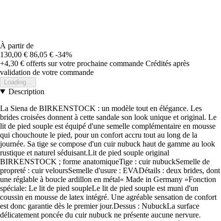
À partir de
130,00 €
86,05 €
-34%
+4,30 €
offerts sur votre prochaine commande
Crédités après
validation de votre commande
Loading...
Description
La Siena de BIRKENSTOCK : un modèle tout en élégance. Les
brides croisées donnent à cette sandale son look unique et original. Le
lit de pied souple est équipé d'une semelle complémentaire en mousse
qui chouchoute le pied, pour un confort accru tout au long de la
journée. Sa tige se compose d'un cuir nubuck haut de gamme au look
rustique et naturel séduisant.Lit de pied souple original
BIRKENSTOCK ; forme anatomiqueTige : cuir nubuckSemelle de
propreté : cuir veloursSemelle d'usure : EVADétails : deux brides, dont
une réglable à boucle ardillon en métal« Made in Germany »Fonction
spéciale: Le lit de pied soupleLe lit de pied souple est muni d'un
coussin en mousse de latex intégré. Une agréable sensation de confort
est donc garantie dès le premier jour.Dessus : NubuckLa surface
délicatement poncée du cuir nubuck ne présente aucune nervure.