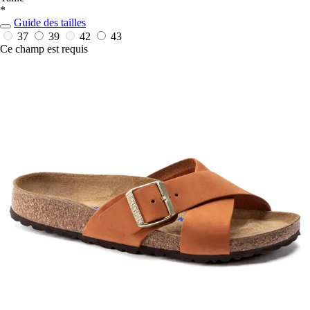
*
Guide des tailles
37
39
42
43
Ce champ est requis