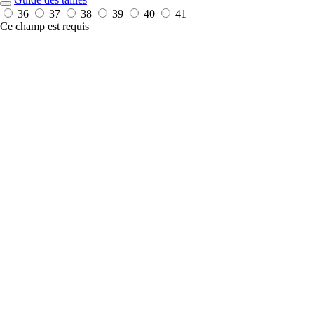
36
37
38
39
40
41
Ce champ est requis