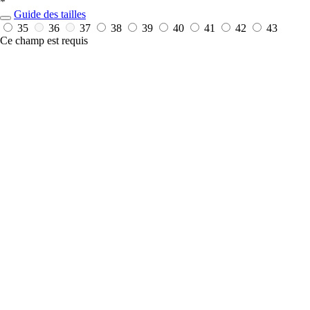
*
Guide des tailles
35
36
37
38
39
40
41
42
43
Ce champ est requis