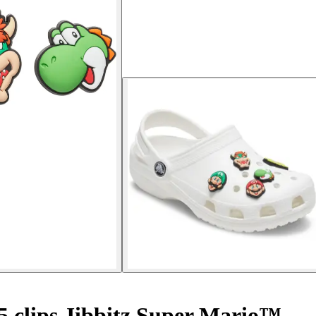
5 clips Jibbitz Super Mario™