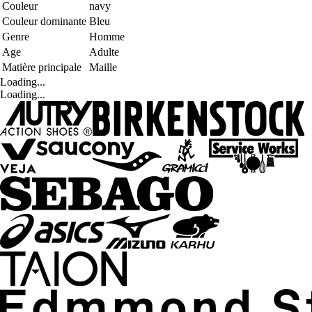
Couleur
navy
Couleur dominante
Bleu
Genre
Homme
Age
Adulte
Matière principale
Maille
Loading...
Loading...