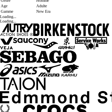
Genre
Homme
Age
Adulte
Gamme
New Era
Loading...
Loading...