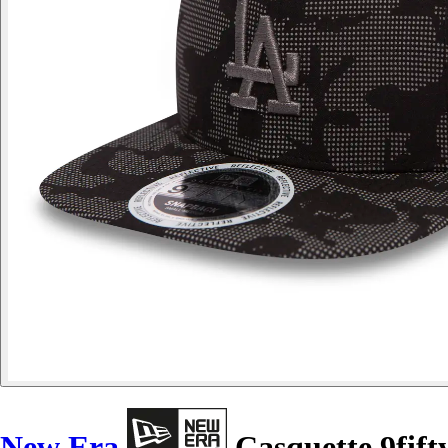
New Era
Casquette 9fift