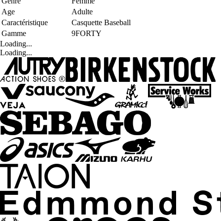
Genre
Femme
Age
Adulte
Caractéristique
Casquette Baseball
Gamme
9FORTY
Loading...
Loading...