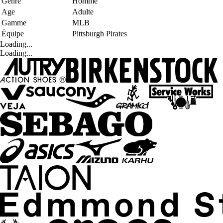
Genre
Homme
Age
Adulte
Gamme
MLB
Équipe
Pittsburgh Pirates
Loading...
Loading...